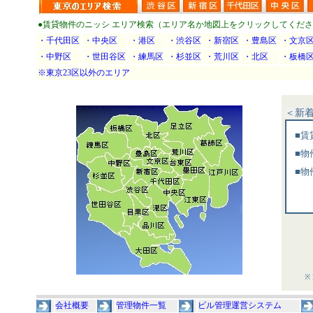
●賃貸物件のニッシ エリア検索（エリア名か地図上をクリックしてくだ
・千代田区
・中央区
・港区
・渋谷区
・新宿区
・豊島区
・文京
・中野区
・世田谷区
・練馬区
・杉並区
・荒川区
・北区
・板橋
※東京23区以外のエリア
会社概要
管理物件一覧
ビル管理運営システム