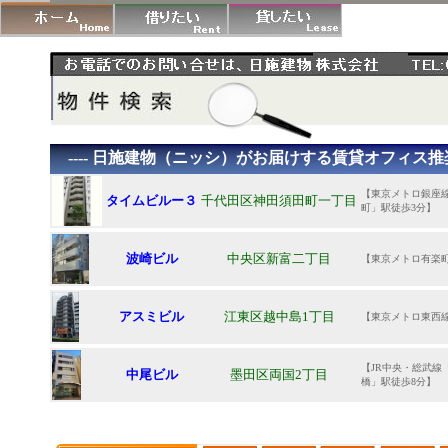
---- 日施建物（ニッシ）がお届けする賃貸オフィス推奨物件
【東京メトロ銀座線
タイムビルー３
千代田区神田須田町一丁目
町」駅徒歩3分】
波崎ビル
中央区新富二丁目
【東京メトロ有楽
アスミビル
江東区越中島1丁目
【東京メトロ東西線
【JR中央・総武線
中尾ビル
墨田区両国2丁目
橋」駅徒歩8分】